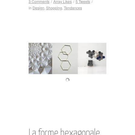
3 Comments
/
Array
Likes
/
5
Tweets
/
in
Design
,
Shopping
,
Tendances
La forme hexagonale