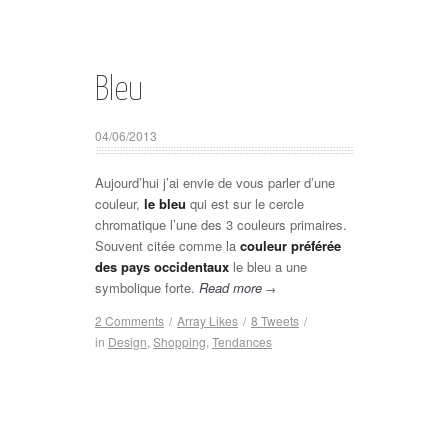
Bleu
04/06/2013
Aujourd’hui j’ai envie de vous parler d’une
couleur,
le bleu
qui est sur le cercle
chromatique l’une des 3 couleurs primaires.
Souvent citée comme la
couleur préférée
des pays occidentaux
le bleu a une
symbolique forte.
Read more
→
2 Comments
/
Array
Likes
/
8
Tweets
/
in
Design
,
Shopping
,
Tendances