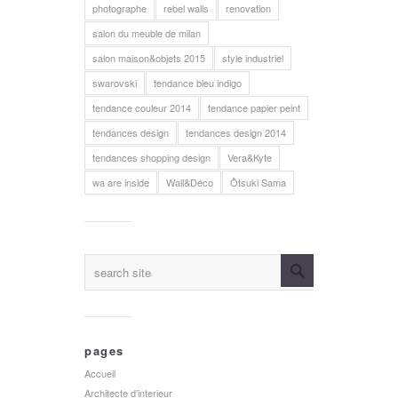
photographe
rebel walls
renovation
salon du meuble de milan
salon maison&objets 2015
style industriel
swarovski
tendance bleu indigo
tendance couleur 2014
tendance papier peint
tendances design
tendances design 2014
tendances shopping design
Vera&Kyte
wa are inside
Wall&Déco
Ôtsuki Sama
pages
Accueil
Architecte d’interieur