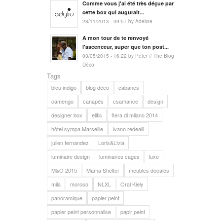
Comme vous j'ai été très déçue par
cette box qui augurait...
28/11/2013 - 09:57 by Adeline
A mon tour de te renvoyé
l'ascenceur, super que ton post...
03/05/2015 - 16:22 by Peter // The Blog
Déco
Tags
bleu indigo
blog déco
cabanes
camengo
canapés
csamance
design
designer box
elitis
fiera di milano 2014
hôtel sympa Marseille
Ivano redealli
julien fernandez
Loris&Livia
luminaire design
luminaires cages
luxe
M&O 2015
Mama Shelter
meubles decales
mila
moroso
NLXL
Oral Kiely
panoramique
papier peint
papier peint personnalise
papir peint