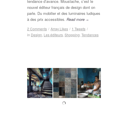
tendance d’avance.
Moustache
, c’est le
nouvel éditeur français de
design
dont on
parle. Du mobilier et des luminaires ludiques
à des prix accessibles.
Read more
→
2 Comments
/
Array
Likes
/
1
Tweets
/
in
Design
,
Les éditeurs
,
Shopping
,
Tendances