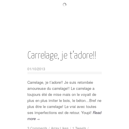
Carrelage, je t’adore!!
01/10/2013
Carrelage, je t’adore!! Je suis retombée
amoureuse du carrelage!! Le carrelage a
toujours été de mise mais on le voyait de
plus en plus imiter le bois, le béton…Bref ne
plus être le carrelage! Le vrai avec toutes
ses imperfections est de retour. Youpi!
Read
more
→
3 Comments
/
Array
Likes
/
1
Tweets
/