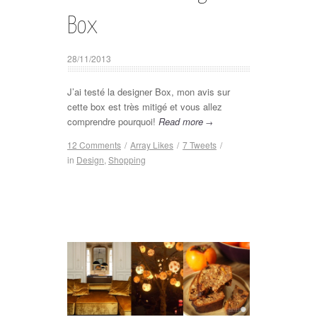
Box
28/11/2013
J’ai testé la designer Box, mon avis sur
cette box est très mitigé et vous allez
comprendre pourquoi!
Read more
→
12 Comments
/
Array
Likes
/
7
Tweets
/
in
Design
,
Shopping