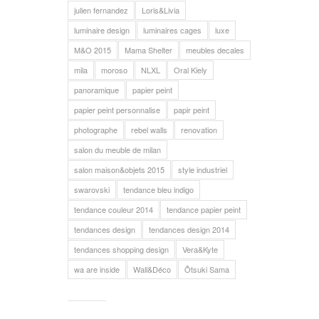
julien fernandez
Loris&Livia
luminaire design
luminaires cages
luxe
M&O 2015
Mama Shelter
meubles decales
mila
moroso
NLXL
Oral Kiely
panoramique
papier peint
papier peint personnalise
papir peint
photographe
rebel walls
renovation
salon du meuble de milan
salon maison&objets 2015
style industriel
swarovski
tendance bleu indigo
tendance couleur 2014
tendance papier peint
tendances design
tendances design 2014
tendances shopping design
Vera&Kyte
wa are inside
Wall&Déco
Ôtsuki Sama