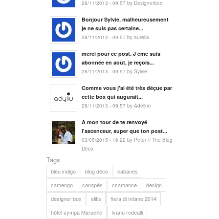
28/11/2013 - 09:57 by Designerbox
Bonjour Sylvie, malheureusement
je ne suis pas certaine...
28/11/2013 - 09:57 by aurelia
merci pour ce post. J eme suis
abonnée en août, je reçois...
28/11/2013 - 09:57 by Sylvie
Comme vous j'ai été très déçue par
cette box qui augurait...
28/11/2013 - 09:57 by Adeline
A mon tour de te renvoyé
l'ascenceur, super que ton post...
03/05/2015 - 16:22 by Peter // The Blog
Déco
Tags
bleu indigo
blog déco
cabanes
camengo
canapés
csamance
design
designer box
elitis
fiera di milano 2014
hôtel sympa Marseille
Ivano redealli