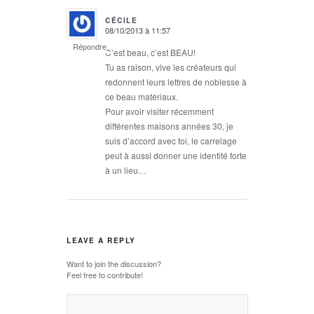
CÉCILE
08/10/2013 à 11:57
says:
Répondre
C’est beau, c’est BEAU!
Tu as raison, vive les créateurs qui
redonnent leurs lettres de noblesse à
ce beau matériaux.
Pour avoir visiter récemment
différentes maisons années 30, je
suis d’accord avec toi, le carrelage
peut à aussi donner une identité forte
à un lieu…
LEAVE A REPLY
Want to join the discussion?
Feel free to contribute!