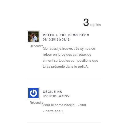
3
replies
PETER // THE BLOG DÉCO
01/10/2013 à 09:12
says:
Répondre
Moi aussi je trouve, très sympa ce
retour en force des carreaux de
ciment surtout les compositions que
tu as présenté dans le petit A.
CÉCILE NA
05/10/2013 à 12:27
says:
Répondre
Pour le come back du « vrai
« carrelage !!