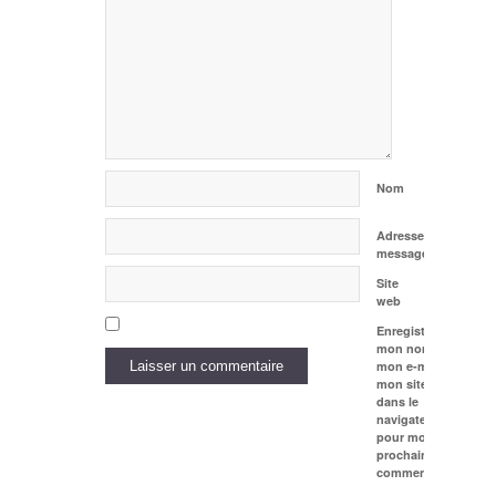
Nom
Adresse de
messagerie
Site
web
Enregistrer
mon nom,
mon e-mail et
mon site web
dans le
navigateur
pour mon
prochain
commentaire.