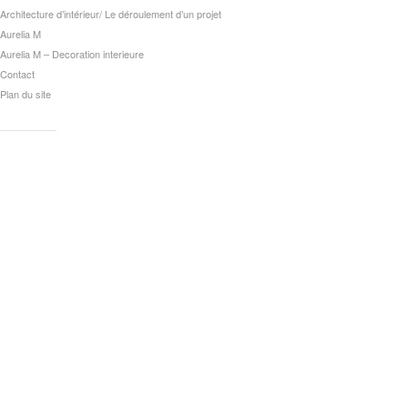
Architecture d’intérieur/ Le déroulement d’un projet
Aurelia M
Aurelia M – Decoration interieure
Contact
Plan du site