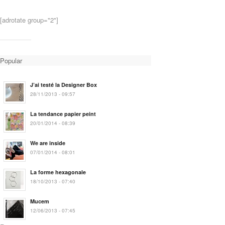
[adrotate group="2"]
Popular
J’ai testé la Designer Box
28/11/2013 - 09:57
La tendance papier peint
20/01/2014 - 08:39
We are inside
07/01/2014 - 08:01
La forme hexagonale
18/10/2013 - 07:40
Mucem
12/06/2013 - 07:45