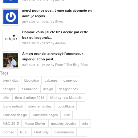
28/11/2013 - 09:57 by aurelia
merci pour ce post. J eme suis abonnée en
août, je reçois...
28/11/2013 - 09:57 by Sylvie
Comme vous j'ai été très déçue par cette
box qui augurait...
28/11/2013 - 09:57 by Adeline
A mon tour de te renvoyé l'ascenceur,
super que ton post...
03/05/2015 - 16:22 by Peter // The Blog Déco
Tags
bleu indigo
blog déco
cabanes
camengo
canapés
csamance
design
designer box
elitis
fiera di milano 2014
hôtel sympa Marseille
Ivano redealli
julien fernandez
Loris&Livia
luminaire design
luminaires cages
luxe
M&O 2015
Mama Shelter
meubles decales
mila
moroso
NLXL
Oral Kiely
panoramique