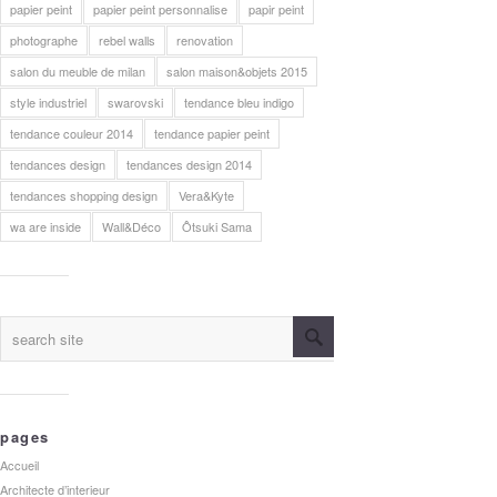
papier peint
papier peint personnalise
papir peint
photographe
rebel walls
renovation
salon du meuble de milan
salon maison&objets 2015
style industriel
swarovski
tendance bleu indigo
tendance couleur 2014
tendance papier peint
tendances design
tendances design 2014
tendances shopping design
Vera&Kyte
wa are inside
Wall&Déco
Ôtsuki Sama
pages
Accueil
Architecte d’interieur