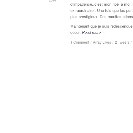
2014
d’impatience..c’est mon noël a moi !
extraordinaire . Une fois que les por
plus prestigieux. Des manifestations
Maintenant que je suis redescendue s
coeur.
Read more
→
1 Comment
/
Array
Likes
/
2
Tweets
/