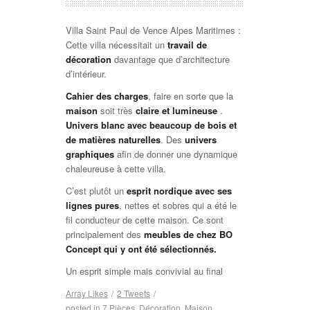
Villa Saint Paul de Vence Alpes Maritimes :
Cette villa nécessitait un
travail de
décoration
davantage que d’architecture
d’intérieur.
Cahier des charges
, faire en sorte que la
maison
soit très
claire et lumineuse
.
Univers blanc avec beaucoup de bois et
de matières naturelles
. Des
univers
graphiques
afin de donner une dynamique
chaleureuse à cette villa.
C’est plutôt un
esprit nordique avec ses
lignes pures
, nettes et sobres qui a été le
fil conducteur de cette maison. Ce sont
principalement des
meubles de chez BO
Concept qui y ont été sélectionnés.
Un esprit simple mais convivial au final
Array
Likes
/
2
Tweets
/
posted in
7 Pièces
,
Décoration
,
Maison