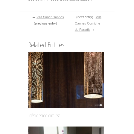
←
Villa Super Cannes
(next entry)
Villa
(previous entry)
Cannes Corniche
du Paradis
→
Related Entries
résidence cimiez