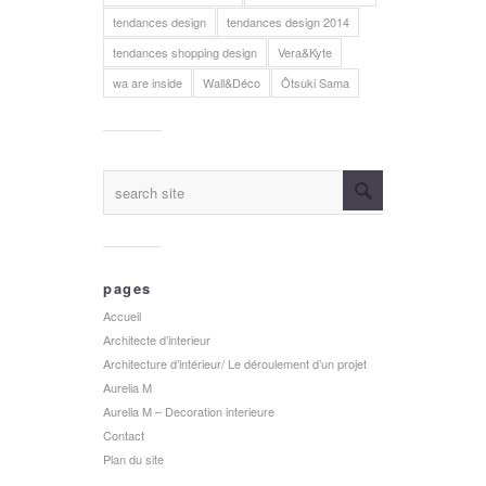
tendances design
tendances design 2014
tendances shopping design
Vera&Kyte
wa are inside
Wall&Déco
Ôtsuki Sama
pages
Accueil
Architecte d’interieur
Architecture d’intérieur/ Le déroulement d’un projet
Aurelia M
Aurelia M – Decoration interieure
Contact
Plan du site