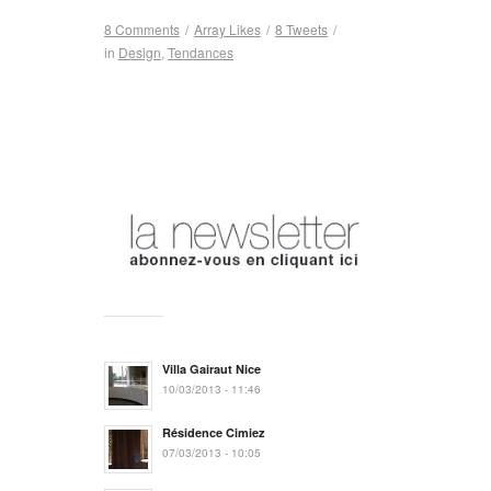
8 Comments
/
Array
Likes
/
8
Tweets
/
in
Design
,
Tendances
Villa Gairaut Nice
10/03/2013 - 11:46
Résidence Cimiez
07/03/2013 - 10:05