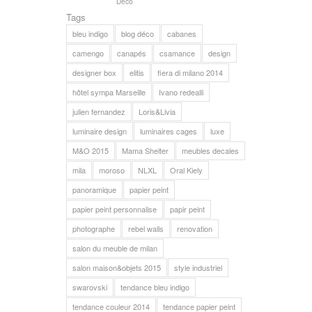
Déco
Tags
bleu indigo
blog déco
cabanes
camengo
canapés
csamance
design
designer box
elitis
fiera di milano 2014
hôtel sympa Marseille
Ivano redealli
julien fernandez
Loris&Livia
luminaire design
luminaires cages
luxe
M&O 2015
Mama Shelter
meubles decales
mila
moroso
NLXL
Oral Kiely
panoramique
papier peint
papier peint personnalise
papir peint
photographe
rebel walls
renovation
salon du meuble de milan
salon maison&objets 2015
style industriel
swarovski
tendance bleu indigo
tendance couleur 2014
tendance papier peint