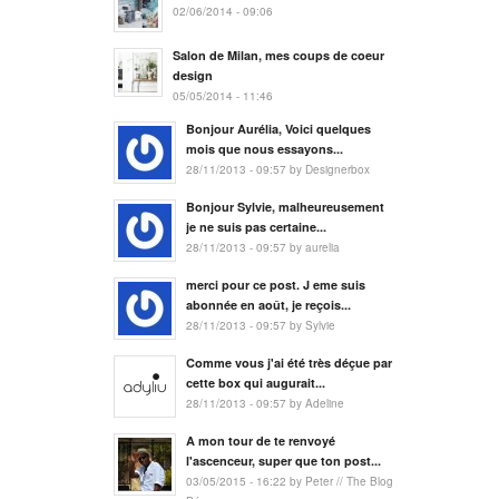
02/06/2014 - 09:06
Salon de Milan, mes coups de coeur
design
05/05/2014 - 11:46
Bonjour Aurélia, Voici quelques
mois que nous essayons...
28/11/2013 - 09:57 by Designerbox
Bonjour Sylvie, malheureusement
je ne suis pas certaine...
28/11/2013 - 09:57 by aurelia
merci pour ce post. J eme suis
abonnée en août, je reçois...
28/11/2013 - 09:57 by Sylvie
Comme vous j'ai été très déçue par
cette box qui augurait...
28/11/2013 - 09:57 by Adeline
A mon tour de te renvoyé
l'ascenceur, super que ton post...
03/05/2015 - 16:22 by Peter // The Blog