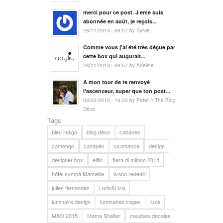
merci pour ce post. J eme suis
abonnée en août, je reçois...
28/11/2013 - 09:57 by Sylvie
Comme vous j'ai été très déçue par
cette box qui augurait...
28/11/2013 - 09:57 by Adeline
A mon tour de te renvoyé
l'ascenceur, super que ton post...
03/05/2015 - 16:22 by Peter // The Blog
Déco
Tags
bleu indigo
blog déco
cabanes
camengo
canapés
csamance
design
designer box
elitis
fiera di milano 2014
hôtel sympa Marseille
Ivano redealli
julien fernandez
Loris&Livia
luminaire design
luminaires cages
luxe
M&O 2015
Mama Shelter
meubles decales