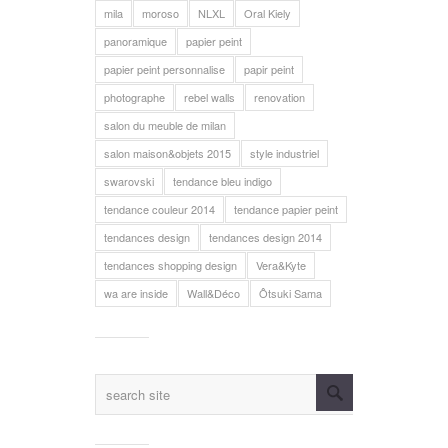
mila
moroso
NLXL
Oral Kiely
panoramique
papier peint
papier peint personnalise
papir peint
photographe
rebel walls
renovation
salon du meuble de milan
salon maison&objets 2015
style industriel
swarovski
tendance bleu indigo
tendance couleur 2014
tendance papier peint
tendances design
tendances design 2014
tendances shopping design
Vera&Kyte
wa are inside
Wall&Déco
Ôtsuki Sama