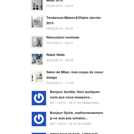
Milan 2015
03/05/2015 - 16:22
Tendances Maison&Objets Janvier
2015
08/02/2015 - 20:22
Rénovation terminée
22/10/2014 - 22:21
Rebel Walls
02/06/2014 - 09:06
Salon de Milan, mes coups de coeur
design
05/05/2014 - 11:46
Bonjour Aurélia, Voici quelques
mois que nous essayons...
28/11/2013 - 09:57 by Designerbox
Bonjour Sylvie, malheureusement
je ne suis pas certaine...
28/11/2013 - 09:57 by aurelia
merci pour ce post. J eme suis