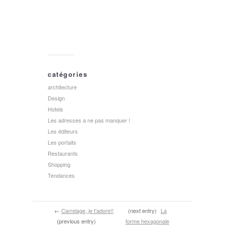
catégories
architecture
Design
Hotels
Les adresses a ne pas manquer !
Les éditeurs
Les portaits
Restaurants
Shopping
Tendances
←
Carrelage, je t’adore!!
(next entry)
La
(previous entry)
forme hexagonale