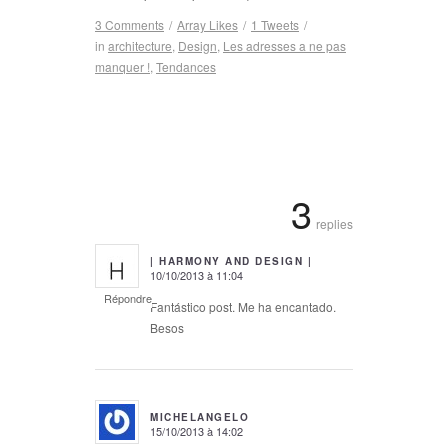
3 Comments
/
Array
Likes
/
1
Tweets
/
in
architecture
,
Design
,
Les adresses a ne pas
manquer !
,
Tendances
3
replies
| HARMONY AND DESIGN |
10/10/2013 à 11:04
says:
Répondre
Fantástico post. Me ha encantado.
Besos
MICHELANGELO
15/10/2013 à 14:02
says: