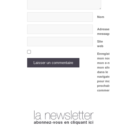
Nom
Adresse de
messagerie
Site
web
Enregistrer
mon nom,
mon e-mail et
mon site web
dans le
navigateur
pour mon
prochain
commentaire.