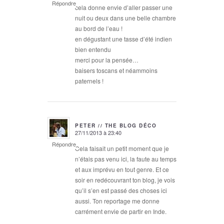
Répondre
cela donne envie d’aller passer une
nuit ou deux dans une belle chambre
au bord de l’eau !
en dégustant une tasse d’été indien
bien entendu
merci pour la pensée…
baisers toscans et néammoins
paternels !
PETER // THE BLOG DÉCO
27/11/2013 à 23:40
says:
Répondre
Cela faisait un petit moment que je
n’étais pas venu ici, la faute au temps
et aux imprévu en tout genre. Et ce
soir en redécouvrant ton blog, je vois
qu’il s’en est passé des choses ici
aussi. Ton reportage me donne
carrément envie de partir en Inde.