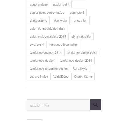
panoramique
papier peint
papier peint personnalise
papir peint
photographe
rebel walls
renovation
salon du meuble de milan
salon maison&objets 2015
style industriel
swarovski
tendance bleu indigo
tendance couleur 2014
tendance papier peint
tendances design
tendances design 2014
tendances shopping design
Vera&Kyte
wa are inside
Wall&Déco
Ôtsuki Sama