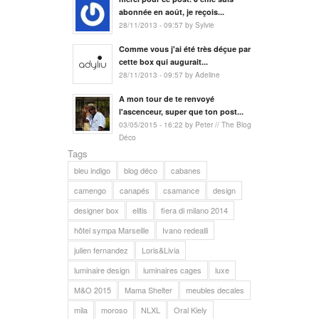
abonnée en août, je reçois...
28/11/2013 - 09:57 by Sylvie
Comme vous j'ai été très déçue par
cette box qui augurait...
28/11/2013 - 09:57 by Adeline
A mon tour de te renvoyé
l'ascenceur, super que ton post...
03/05/2015 - 16:22 by Peter // The Blog
Déco
Tags
bleu indigo
blog déco
cabanes
camengo
canapés
csamance
design
designer box
elitis
fiera di milano 2014
hôtel sympa Marseille
Ivano redealli
julien fernandez
Loris&Livia
luminaire design
luminaires cages
luxe
M&O 2015
Mama Shelter
meubles decales
mila
moroso
NLXL
Oral Kiely