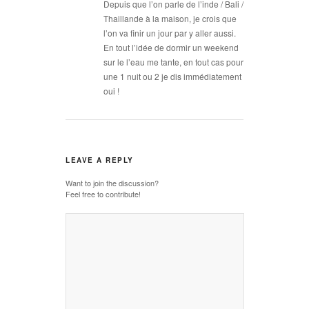
Depuis que l’on parle de l’inde / Bali /
Thaillande à la maison, je crois que
l’on va finir un jour par y aller aussi.
En tout l’idée de dormir un weekend
sur le l’eau me tante, en tout cas pour
une 1 nuit ou 2 je dis immédiatement
oui !
LEAVE A REPLY
Want to join the discussion?
Feel free to contribute!