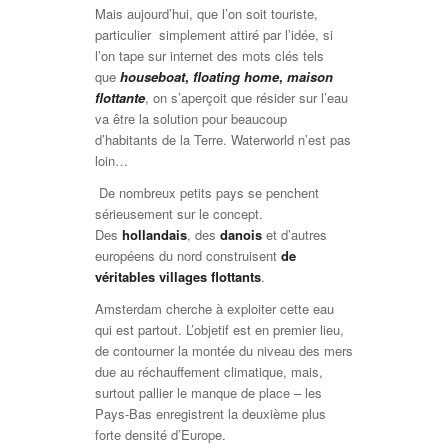
Mais aujourd’hui, que l’on soit touriste,
particulier simplement attiré par l’idée, si
l’on tape sur internet des mots clés tels
que
houseboat
,
floating home
,
maison
flottante
, on s’aperçoit que résider sur l’eau
va être la solution pour beaucoup
d’habitants de la Terre. Waterworld n’est pas
loin…
De nombreux petits pays se penchent
sérieusement sur le concept.
Des
hollandais
, des
danois
et d’autres
européens du nord construisent
de
véritables villages flottants
.
Amsterdam cherche à exploiter cette eau
qui est parto
ut.
L’objetif est en premier lieu,
de contourner
la montée du niveau des mers
due au réchauffement climatique, mais,
surtout pallier
le manque de place – les
Pays-Bas enregistrent la deuxième plus
forte densité d’Europe.