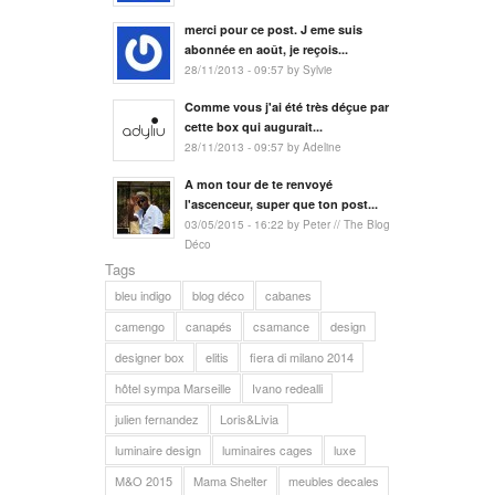
merci pour ce post. J eme suis
abonnée en août, je reçois...
28/11/2013 - 09:57 by Sylvie
Comme vous j'ai été très déçue par
cette box qui augurait...
28/11/2013 - 09:57 by Adeline
A mon tour de te renvoyé
l'ascenceur, super que ton post...
03/05/2015 - 16:22 by Peter // The Blog
Déco
Tags
bleu indigo
blog déco
cabanes
camengo
canapés
csamance
design
designer box
elitis
fiera di milano 2014
hôtel sympa Marseille
Ivano redealli
julien fernandez
Loris&Livia
luminaire design
luminaires cages
luxe
M&O 2015
Mama Shelter
meubles decales