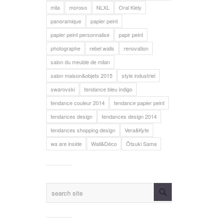
mila
moroso
NLXL
Oral Kiely
panoramique
papier peint
papier peint personnalise
papir peint
photographe
rebel walls
renovation
salon du meuble de milan
salon maison&objets 2015
style industriel
swarovski
tendance bleu indigo
tendance couleur 2014
tendance papier peint
tendances design
tendances design 2014
tendances shopping design
Vera&Kyte
wa are inside
Wall&Déco
Ôtsuki Sama