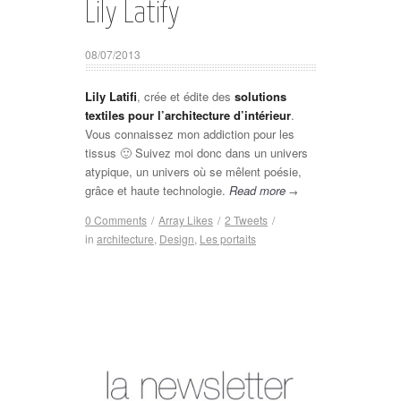
Lily Latify
08/07/2013
Lily Latifi
, crée et édite des
solutions
textiles
pour l’architecture d’intérieur
.
Vous connaissez mon addiction pour les
tissus 🙂 Suivez moi donc dans un univers
atypique, un univers où se mêlent poésie,
grâce et haute technologie.
Read more
→
0 Comments
/
Array
Likes
/
2
Tweets
/
in
architecture
,
Design
,
Les portaits